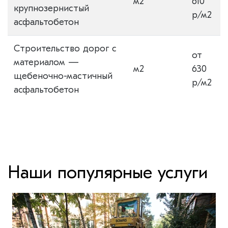
м2
610
крупнозернистый
р/м2
асфальтобетон
Строительство дорог с
от
материалом —
м2
630
щебеночно-мастичный
р/м2
асфальтобетон
Наши популярные услуги